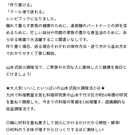
「作り置ける」
「クール便で送れる」
レシピブックになりました。
離れて暮らす家族の健康のために、遠距離のパートナーとの絆を深
めるために、忙しい自分や同居の家族の豊かな食生活のために、あ
らゆる場面で大活躍すること間違いなしです。
作り置く場合、送る場合それぞれの保存方法・送り方から温め方ま
でわかりやすく丁寧に解説。
山本式弱火調理法で、ご家族や大切な人に美味しさと健康を毎日と
どけましょう!
★大人気! いいこといっぱいの山本式弱火調理法とは★
九州で料理教室を営む料理研究家の山本千代子氏が約50年間の研究
を重ねて開発した、今までの料理の常識を180度覆す、超画期的な
低温調理法です。
◎鍋に材料を重ね置きして弱火にかけるだけだから時短・簡単!
◎材料のうま味が増すからびっくりするほど美味しい!