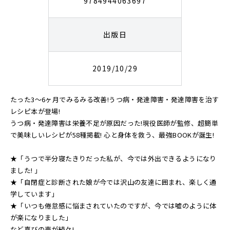
9784944063697
出版日
2019/10/29
たった3～6ヶ月でみるみる改善!うつ病・発達障害・発達障害を治す
レシピ本が登場!
うつ病・発達障害は栄養不足が原因だった!現役医師が監修、超簡単
で美味しいレシピが58種掲載! 心と身体を救う、最強BOOKが誕生!
★「うつで半分寝たきりだった私が、今では外出できるようになり
ました! 」
★「自閉症と診断された娘が今では沢山の友達に囲まれ、楽しく通
学しています」
★「いつも倦怠感に悩まされていたのですが、今では嘘のように体
が楽になりました」
など喜びの声が続々!