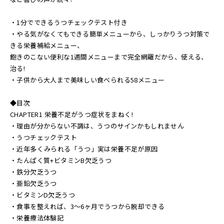
・1分でできるうつチェックテスト付き
・やる気がなくてもできる簡単メニューから、しっかりうつ対策で
きる栄養補給メニュー、
飽きのこない便利な1週間メニューまで完全網羅だから、使える、
治る!
・子供から大人まで美味しい食べられる58メニュー
◆目次
CHAPTER1 栄養不足がうつ症状をまねく!
・理由が分からない不調は、うつのサインかもしれません
・うつチェックテスト
・近年多くみられる「うつ」実は栄養不足が原因
・たんぱく質+ビタミンB欠乏うつ
・鉄分欠乏うつ
・亜鉛欠乏うつ
・ビタミンD欠乏うつ
・食事を整えれば、3～6ヶ月でうつから脱却できる
・栄養療法体験記