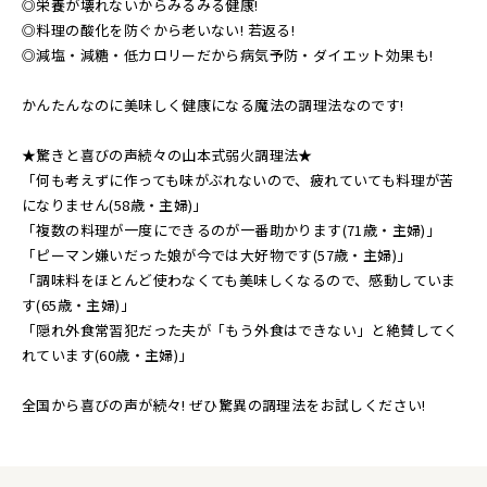
◎栄養が壊れないからみるみる健康!
◎料理の酸化を防ぐから老いない! 若返る!
◎減塩・減糖・低カロリーだから病気予防・ダイエット効果も!
かんたんなのに美味しく健康になる魔法の調理法なのです!
★驚きと喜びの声続々の山本式弱火調理法★
「何も考えずに作っても味がぶれないので、疲れていても料理が苦
になりません(58歳・主婦)」
「複数の料理が一度にできるのが一番助かります(71歳・主婦)」
「ピーマン嫌いだった娘が今では大好物です(57歳・主婦)」
「調味料をほとんど使わなくても美味しくなるので、感動していま
す(65歳・主婦)」
「隠れ外食常習犯だった夫が「もう外食はできない」と絶賛してく
れています(60歳・主婦)」
全国から喜びの声が続々! ぜひ驚異の調理法をお試しください!