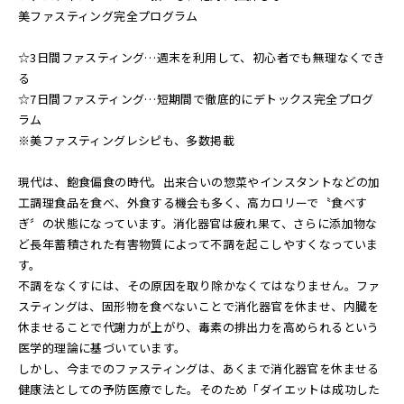
美ファスティング完全プログラム
☆3日間ファスティング…週末を利用して、初心者でも無理なくでき
る
☆7日間ファスティング…短期間で徹底的にデトックス完全プログ
ラム
※美ファスティングレシピも、多数掲載
現代は、飽食偏食の時代。出来合いの惣菜やインスタントなどの加
工調理食品を食べ、外食する機会も多く、高カロリーで〝食べす
ぎ〞の状態になっています。消化器官は疲れ果て、さらに添加物な
ど長年蓄積された有害物質によって不調を起こしやすくなっていま
す。
不調をなくすには、その原因を取り除かなくてはなりません。ファ
スティングは、固形物を食べないことで消化器官を休ませ、内臓を
休ませることで代謝力が上がり、毒素の排出力を高められるという
医学的理論に基づいています。
しかし、今までのファスティングは、あくまで消化器官を休ませる
健康法としての予防医療でした。そのため「ダイエットは成功した