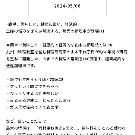
2014/05/06
~簡単、美味しい、健康に良い、経済的~
主婦の悩みをぜんぶ解決する、驚異の調理本が登場! ! !
★簡単で美味しくて健康的で経済的な山本式調理法とは?★
九州で料理教室を営む料理研究家の山本千代子氏が約50年間の研究
を重ねて開発した、今までの料理の常識を180度覆す、超画期的な
低温調理法です。
・誰でもできちゃうほど超簡単!
・アッという間にできちゃう!
・びっくりするほど美味しい!
・みるみる健康に、どんどん若返る!
・ガス代が節約できて省エネ!
など、良いことだらけ。
最大の特徴は、「素材重ね置き&弱火」。調味料をほとんど使わな
くても野菜や肉の旨みが引き出され、とっても美味しくなるので